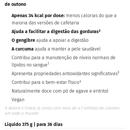
de outono
Apenas 34 kcal por dose:
menos calorias do que a
maioria das versões de cafetaria
Ajuda a facilitar a digestão das gorduras²
O gengibre
ajuda a apoiar a digestão
A curcuma
ajuda a manter a pele saudável
Contribui para a manutenção de níveis normais de
1
lípidos no sangue
3
Apresenta propriedades antioxidantes significativas
Contribui para o bem-estar físico³
Naturalmente doce com pó de agave e eritritol
Vegan
A Nature’s Finest já conta com mais de 4,7 milhões de clientes
em todo o mundo!
Líquido 375 g | para 36 dias