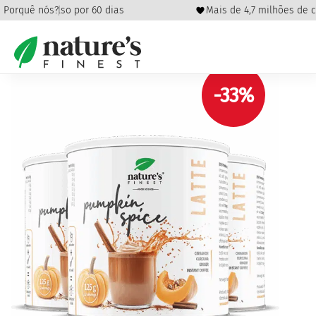
e reembolso por 60 dias
Porquê nós?
Mais de 4,7 milhões de clie
Início
/
Superalimentos
/
Cúrcuma
/ Pumpkin Spice Latte
pacote
-33%