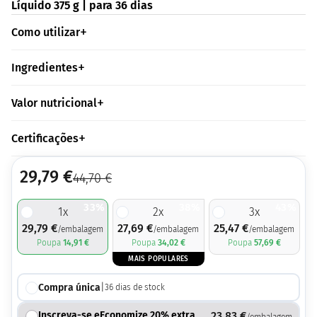
Líquido 375 g | para 36 dias
Como utilizar
Ingredientes
Valor nutricional
Certificações
29,79
€
44,70
€
33%
38%
43%
1
x
2
x
3
x
29,79
€
27,69
€
25,47
€
/embalagem
/embalagem
/embalagem
Poupa
14,91
€
Poupa
34,02
€
Poupa
57,69
€
MAIS POPULARES
Compra única
|
36
dias de stock
Inscreva-se eEconomize 20% extra
23,83
€
/embalagem