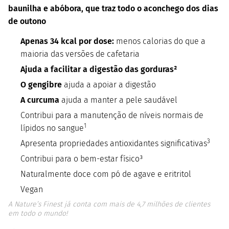
baunilha e abóbora, que traz todo o aconchego dos dias
de outono
Apenas 34 kcal por dose:
menos calorias do que a
maioria das versões de cafetaria
Ajuda a facilitar a digestão das gorduras²
O gengibre
ajuda a apoiar a digestão
A curcuma
ajuda a manter a pele saudável
Contribui para a manutenção de níveis normais de
1
lípidos no sangue
3
Apresenta propriedades antioxidantes significativas
Contribui para o bem-estar físico³
Naturalmente doce com pó de agave e eritritol
Vegan
A Nature’s Finest já conta com mais de 4,7 milhões de clientes
em todo o mundo!