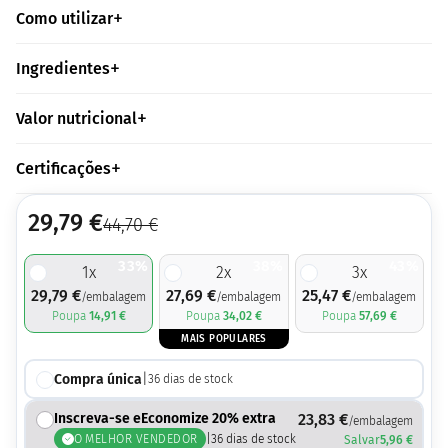
Como utilizar
Ingredientes
Valor nutricional
Certificações
29,79
€
44,70
€
33%
38%
43%
1
x
2
x
3
x
29,79
€
27,69
€
25,47
€
/embalagem
/embalagem
/embalagem
Poupa
14,91
€
Poupa
34,02
€
Poupa
57,69
€
MAIS POPULARES
Compra única
|
36
dias de stock
Inscreva-se eEconomize 20% extra
23,83
€
/embalagem
O MELHOR VENDEDOR
|
36
dias de stock
Salvar
5,96
€