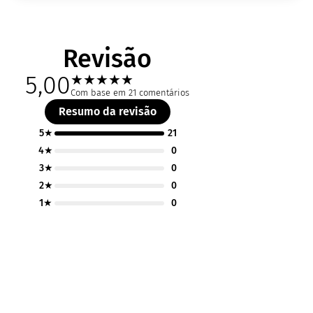
Revisão
5,00
★
★
★
★
★
Com base em 21 comentários
Resumo da revisão
5★
21
4★
0
3★
0
2★
0
1★
0