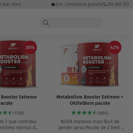
dias úteis
Envio grátis para encomendas a partir de 
Consultoria gratuita
304 500 552
30%
42%
 Booster Extreme
Metabolism Booster Extreme +
pacote
OK!FatBurn pacote
(1359)
(9610)
m-1 que contribui
NOVA maneira mais fácil de
bolismo normal de
perder peso Pacote de 2 best-