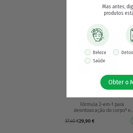
par…
Mas antes, di
produtos est
20%
pop up interest
Beleza
Detox
Saúde
Obter o 
Detox Immune pacote
(596)
Fórmula 2-em-1 para
desintoxicação do corpo⁵ e
suporte ao sistema imunológic
37,40
€
29,90
€
Poder triplo de desintoxicação
cardo, e…