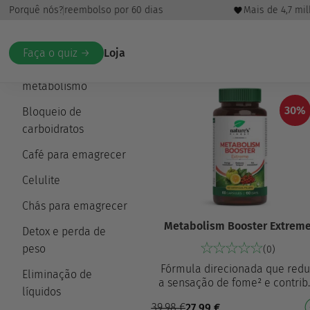
Garantia de reembolso por 60 dias
Porquê nós?
Mais de 4,7 mil
Início
/
Perda de peso
/ Aceleração do metabolismo
Faça o quiz →
Loja
Aceleração do
metabolismo
30%
Bloqueio de
carboidratos
Café para emagrecer
Celulite
Chás para emagrecer
Metabolism Booster Extrem
Detox e perda de
peso
(0)
Fórmula direcionada que redu
Eliminação de
a sensação de fome² e contrib
líquidos
para a regulação do peso
39,98
€
27,99
€