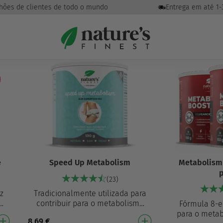
hões de clientes de todo o mundo
Entrega em até 1-3 
e
Speed Up Metabolism
Metabolism
(23)
z
Tradicionalmente utilizada para
ui
contribuir para o metabolismo
Fórmula 8-e
das gorduras, o que
para o meta
8,69
€