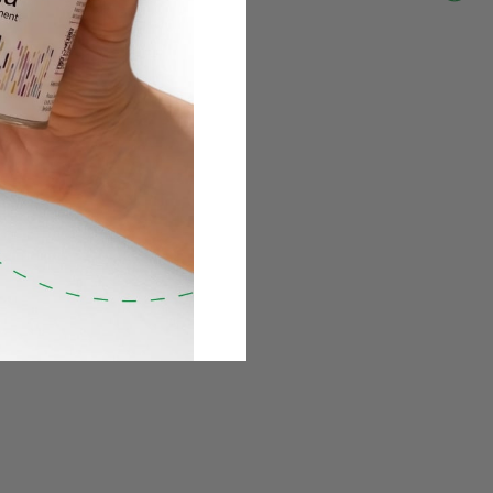
de…
adição de …