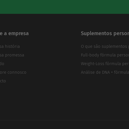
e a empresa
Suplementos person
sa história
O que são suplementos 
sa promessa
Full-body fórmula perso
do
Weight-Loss fórmula per
ore connosco
Análise de DNA + fórmul
cto