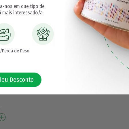
cardo ma…
ga-nos em que tipo de
á mais interessado/a
/Perda de Peso
Meu Desconto
o¹
: