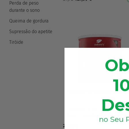
corporal² Reduz a sensação d
Perda de peso
fo…
durante o sono
Queima de gordura
Supressão do apetite
Tiróide
Ob
1
Metabolism Booster Extrem
De
(862)
Fórmula 8 em 1 que contribui
para o metabolismo normal d
no Seu P
macronutrientes⁶, elimina a
20,69
€
sensação de fome³ e contribu