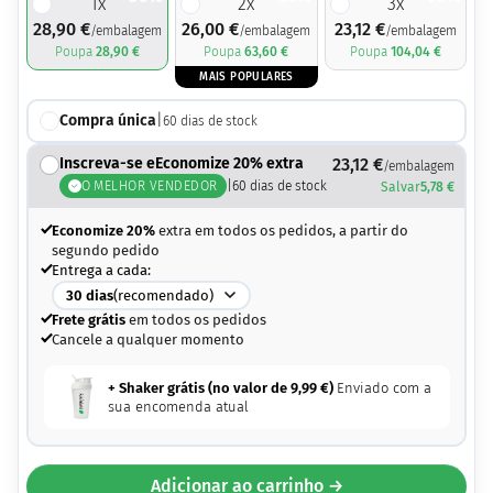
1
x
2
x
3
x
28,90
€
26,00
€
23,12
€
/embalagem
/embalagem
/embalagem
Poupa
28,90
€
Poupa
63,60
€
Poupa
104,04
€
MAIS POPULARES
Compra única
|
60
dias de stock
Inscreva-se eEconomize 20% extra
23,12
€
/embalagem
O MELHOR VENDEDOR
|
60
dias de stock
Salvar
5,78
€
Economize 20%
extra em todos os pedidos, a partir do
segundo pedido
Entrega a cada:
30
dias
(recomendado)
Frete grátis
em todos os pedidos
Cancele a qualquer momento
+ Shaker grátis (no valor de
9,99
€
)
Enviado com a
sua encomenda atual
Adicionar ao carrinho →