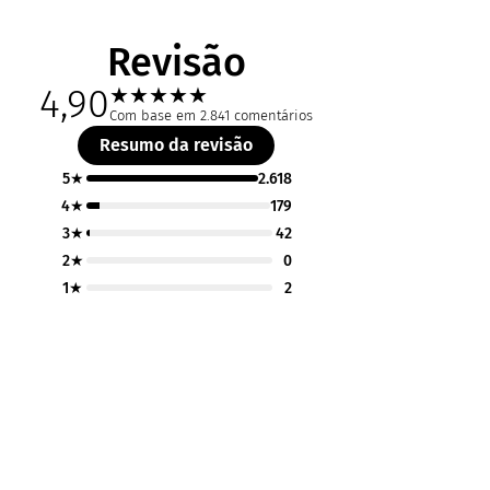
Revisão
4,90
★
★
★
★
★
Com base em 2.841 comentários
Resumo da revisão
5★
2.618
4★
179
3★
42
2★
0
1★
2