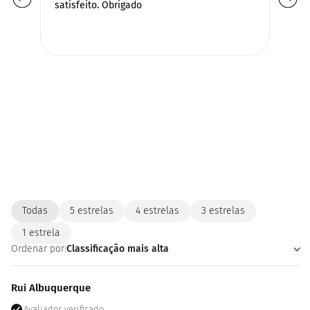
O 
satisfeito. Obrigado
qu
pr
Todas
5 estrelas
4 estrelas
3 estrelas
1 estrela
Ordenar por:
Classificação mais alta
Rui Albuquerque
Avaliador verificado