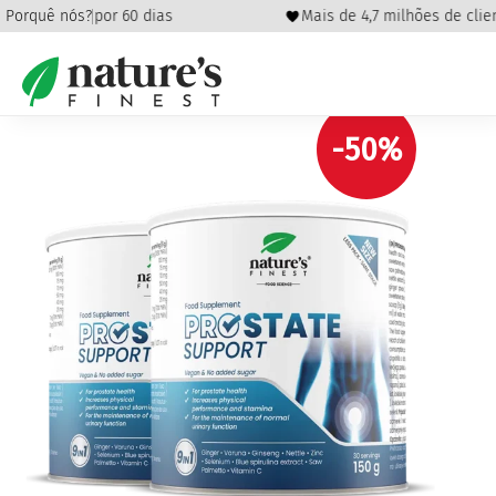
eembolso por 60 dias
Porquê nós?
Mais de 4,7 milhões de client
Início
/
Saúde
/
Estresse e sono
/ PROSTATE Support
pacote
-50%