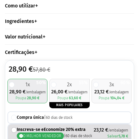
Como utilizar
Ingredientes
Valor nutricional
Certificações
28,90
€
57,80
€
50%
55%
60%
1
x
2
x
3
x
28,90
€
26,00
€
23,12
€
/embalagem
/embalagem
/embalagem
Poupa
28,90
€
Poupa
63,60
€
Poupa
104,04
€
MAIS POPULARES
Compra única
|
60
dias de stock
Inscreva-se eEconomize 20% extra
23,12
€
/embalagem
O MELHOR VENDEDOR
|
60
dias de stock
Salvar
5,78
€