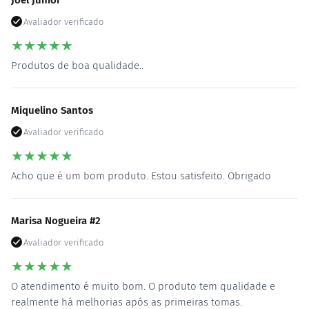
Joel Junior
Avaliador verificado
★
★
★
★
★
Produtos de boa qualidade..
Miquelino Santos
Avaliador verificado
★
★
★
★
★
Acho que é um bom produto. Estou satisfeito. Obrigado
Marisa Nogueira #2
Avaliador verificado
★
★
★
★
★
O atendimento é muito bom. O produto tem qualidade e
realmente há melhorias após as primeiras tomas.