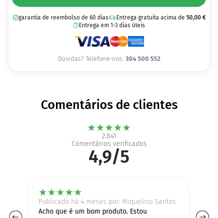
garantia de reembolso de 60 dias
Entrega gratuita acima de
50,00
€
Entrega em 1-3 dias úteis
Dúvidas? Telefone-nos:
304 500 552
Comentários de clientes
★
★
★
★
★
2.841
Comentários verificados
4,9/5
★
★
★
★
★
Publicado há 4 meses por: Miquelino Santos
Pu
#2
Acho que é um bom produto. Estou