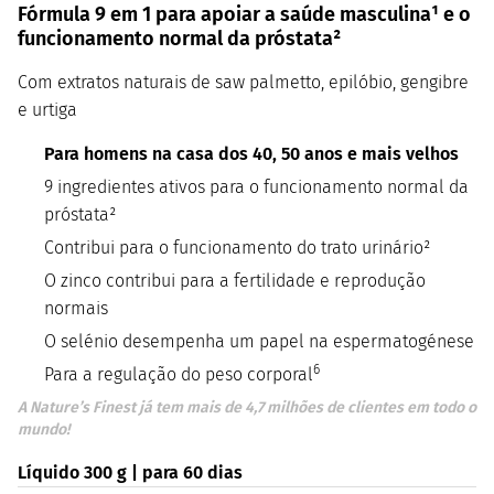
Fórmula 9 em 1 para apoiar a saúde masculina¹ e o
funcionamento normal da próstata²
Com extratos naturais de saw palmetto, epilóbio, gengibre
e urtiga
Para homens na casa dos 40, 50 anos e mais velhos
9 ingredientes ativos para o funcionamento normal da
próstata²
Contribui para o funcionamento do trato urinário²
O zinco contribui para a fertilidade e reprodução
normais
O selénio desempenha um papel na espermatogénese
6
Para a regulação do peso corporal
A Nature’s Finest já tem mais de 4,7 milhões de clientes em todo o
mundo!
Líquido 300 g | para 60 dias