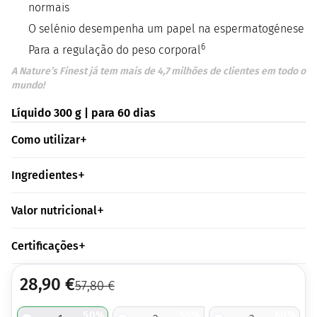
normais
O selénio desempenha um papel na espermatogénese
6
Para a regulação do peso corporal
A Nature’s Finest já tem mais de 4,7 milhões de clientes em todo o
mundo!
Líquido 300 g | para 60 dias
Como utilizar
Ingredientes
Valor nutricional
Certificações
28,90
€
57,80
€
50%
55%
60%