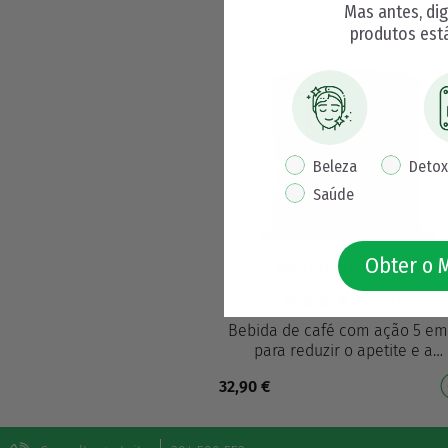
Mas antes, di
produtos est
pop up interest
Beleza
Detox
Saúde
Obter o 
OK!FatBurn Coffee
(6313)
Bebida de café com ação 5 em
para reduzir o apetite e a
fadiga2 Com ingredientes ativ
32,90
€
L-carnitina, sabugueiro e ext