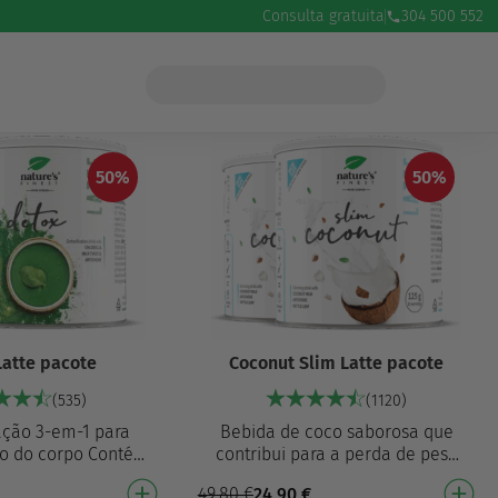
Consulta gratuita
304 500 552
50%
50%
Latte pacote
Coconut Slim Latte pacote
(535)
(1120)
ação 3-em-1 para
Bebida de coco saborosa que
ão do corpo Contém
contribui para a perda de peso
em pó, extrato de
corporal² Com extrato de
49,80
€
24,90
€