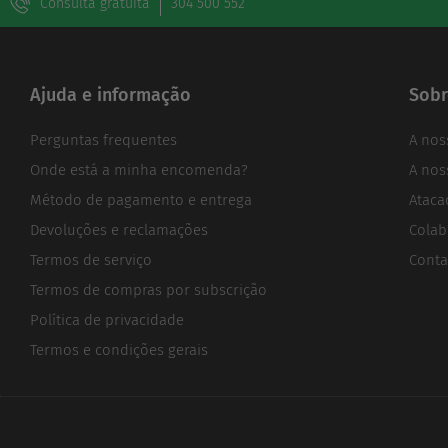
Consulta gratuita
304 500 552
Ajuda e informação
Sobr
Perguntas frequentes
A nos
Onde está a minha encomenda?
A nos
Método de pagamento e entrega
Ataca
Devoluções e reclamações
Colab
Termos de serviço
Conta
Termos de compras por subscrição
Política de privacidade
Termos e condições gerais