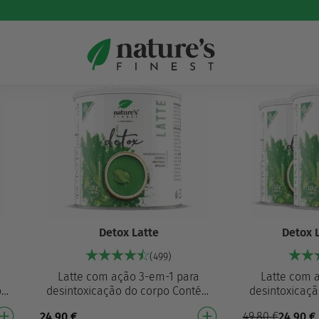
Detox Latte
Detox 
(499)
e
Latte com ação 3-em-1 para
Latte com 
o²
desintoxicação do corpo Contém
desintoxicaç
clorela em pó, extrato de
chlorella 
24,90
€
49,80
€
24,90
€