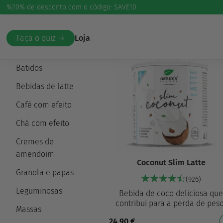
%
10% de desconto com o código: SAVE10
Início
/
Alimentação saudável
/ Café com efeito
Faça o quiz →
Loja
Adoçantes e sais
Batidos
Bebidas de latte
Café com efeito
Chá com efeito
Cremes de
amendoim
Coconut Slim Latte
Granola e papas
(926)
Leguminosas
Bebida de coco deliciosa qu
contribui para a perda de pes
Massas
Com extrato de alcachofra e
24,90
€