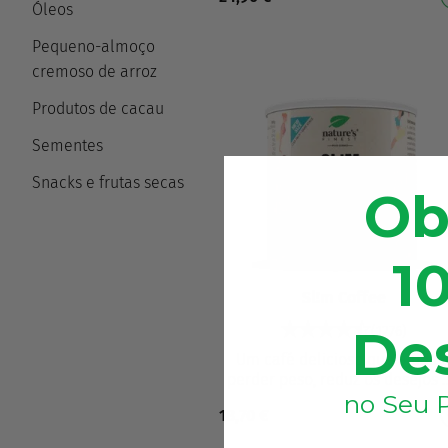
extrato de folhas de urtiga Co
Óleos
Pequeno-almoço
cremoso de arroz
Produtos de cacau
Sementes
Snacks e frutas secas
Ob
1
Sl!m Coffee
De
(1276)
Um café delicioso que ajuda 
perder peso, reduz os desejos 
no Seu P
comida, melhora a digestão 
18,70
€
dá-lhe mais energia! 4-em-1