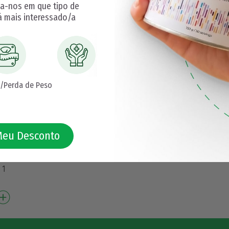
ga-nos em que tipo de
á mais interessado/a
/Perda de Peso
Meu Desconto
 1
os
…