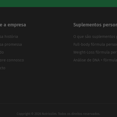
e a empresa
Suplementos person
sa história
O que são suplementos 
sa promessa
Full-body fórmula perso
do
Weight-Loss fórmula per
ore connosco
Análise de DNA + fórmul
cto
Copyright © 2026 Nutrisslim. Todos os direitos reservados.