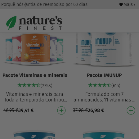
Porquê nós?
Garantia de reembolso por 60 dias
Mais de
16%
29%
Pacote Vitaminas e minerais
Pacote IMUNUP
(2758)
(615)
Vitaminas e minerais para
Formulado com 7
toda a temporada Contribui
aminoácidos, 11 vitaminas e
para a redução da fadiga e
8 minerais 26 ingredientes
46,95
€
39,41
€
37,98
€
26,98
€
exaustão2,5 Contribui para a
poderosos: uma das
função mus…
fórmulas mais fortes do
merca…