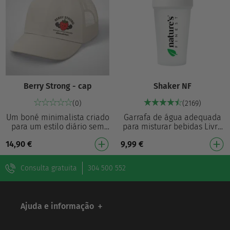
Berry Strong - cap
Shaker NF
(0)
(2169)
Um boné minimalista criado
Garrafa de água adequada
para um estilo diário sem
para misturar bebidas Livre
esforço. Com um gráfico
de BPA Conveniente para uso
14,90
€
9,99
€
divertido “Berry Strong” com
Bem selada Permite levar a
uma impressão…
bebida conn…
Consulta gratuita
304 500 552
Ajuda e informação