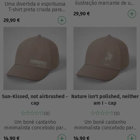
ilustração marcante de um
Uma divertida e espirituosa
abacate a correr e o texto
T-shirt preta criada para
29,90
€
divertido “AVOCARDIO.” Com
trazer humor ao seu guarda-
o slogan “FU…
29,90
€
roupa do dia a dia. Com a
frase divert…
Sun-Kissed, not airbrushed -
Nature isn't polished, neither
cap
am I - cap
(0)
(0)
Um boné castanho
Um boné castanho
minimalista concebido para
minimalista concebido para
um estilo diário sem esforço.
um estilo diário sem esforço.
14,90
€
14,90
€
Com a frase “Sun-kissed, not
Com um gráfico refinado em