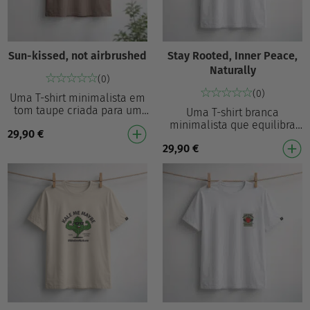
Sun-kissed, not airbrushed
Stay Rooted, Inner Peace,
Naturally
(0)
(0)
Uma T-shirt minimalista em
tom taupe criada para um
Uma T-shirt branca
visual quotidiano de
minimalista que equilibra
29,90
€
confiança natural. Com a
estilo e serenidade. Com a
afirmação subtil “Sun…
29,90
€
frase “Stay Rooted, Inner
Peace, Naturally” num…