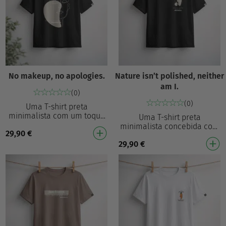
No makeup, no apologies.
Nature isn’t polished, neither
am I.
(0)
(0)
Uma T-shirt preta
minimalista com um toque
Uma T-shirt preta
artístico ousado, mas
minimalista concebida com
29,90
€
refinado. Com um rosto
um impacto subtil. Com um
abstrato em line-art
29,90
€
pequeno gráfico refinado e a
combinado …
mensagem “Nature isn…