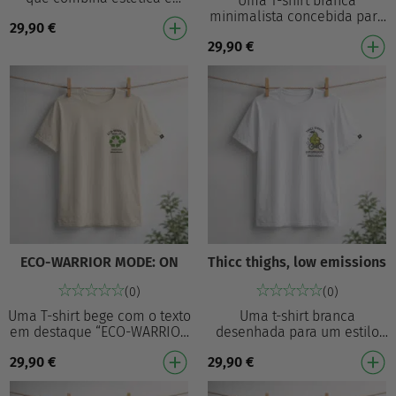
Uma T-shirt branca
significado. Com uma
minimalista concebida para
29,90
€
marcante ilustração branca
um estilo diário sem esforço.
de uma flor a crescer…
29,90
€
Com a frase “Zest for Life –
Squeeze the Da…
ECO-WARRIOR MODE: ON
Thicc thighs, low emissions
(0)
(0)
Uma T-shirt bege com o texto
Uma t-shirt branca
em destaque “ECO-WARRIOR
desenhada para um estilo
MODE: ON” e “GREEN GAINS”,
diário sem esforço. Com a
29,90
€
29,90
€
acompanhada por uma
frase “Thicc thighs, low
ilustração diverti…
emissions” e um gráfico …