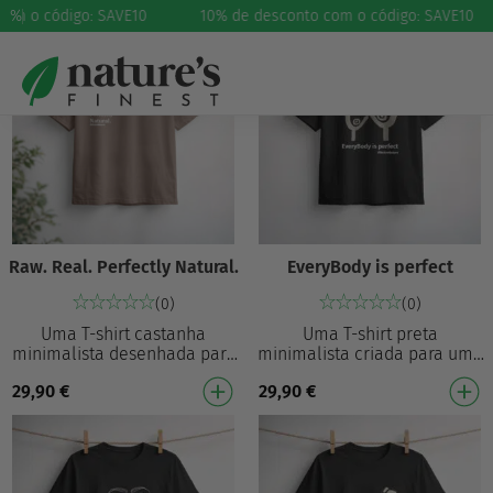
om o código: SAVE10
%
10% de desconto com o código: SAVE10
Raw. Real. Perfectly Natural.
EveryBody is perfect
(0)
(0)
Uma T-shirt castanha
Uma T-shirt preta
minimalista desenhada para
minimalista criada para uma
um estilo diário sem esforço.
confiança diária sem
29,90
€
29,90
€
Com a frase “Raw. Real.
esforço. Com um gráfico
Perfectly. Natura…
simples e abstrato de duas f…