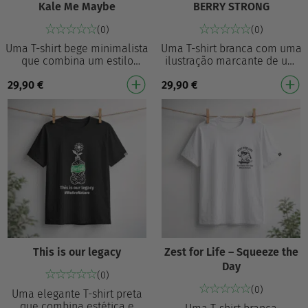
Kale Me Maybe
BERRY STRONG
(0)
(0)
Uma T-shirt bege minimalista
Uma T-shirt branca com uma
que combina um estilo
ilustração marcante de um
descontraído com uma
morango a levantar pesos,
29,90
€
29,90
€
sensação de conforto. Com a
acompanhada do texto em
divertida frase “Ka…
destaque “BERRY …
This is our legacy
Zest for Life – Squeeze the
Day
(0)
(0)
Uma elegante T-shirt preta
que combina estética e