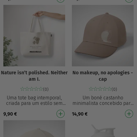
airbrushed,” num…
arte linear e a fr…
Nature isn’t polished. Neither
No makeup, no apologies -
am I.
cap
(0)
(0)
Uma tote bag intemporal,
Um boné castanho
criada para um estilo sem
minimalista concebido para
esforço e para o uso diário.
um estilo diário sem esforço.
9,90
€
14,90
€
Estampada com a
Com a frase “No makeup, no
mensagem reflexiva “Nat…
apologies,” numa i…