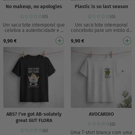
No makeup, no apologies
Plastic is so last season
(0)
(0)
Um saco tote intemporal que
Um saco tote intemporal
celebra a autenticidade e a
concebido para um estilo do
autoexpressão. Com um
dia a dia com um toque
9,90
€
9,90
€
desenho minimalista de
sustentável. Estampado com
linhas de um rosto…
a mensagem divert…
ABS? I’ve got AB-solutely
AVOCARDIO
great GUT FLORA
(0)
(0)
Uma T-shirt branca com uma