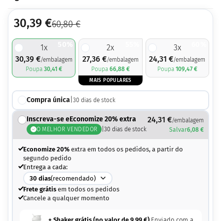
30,39
€
60,80
€
50%
55%
60%
1
x
2
x
3
x
30,39
€
27,36
€
24,31
€
/embalagem
/embalagem
/embalagem
Poupa
30,41
€
Poupa
66,88
€
Poupa
109,47
€
MAIS POPULARES
Compra única
|
30
dias de stock
Inscreva-se eEconomize 20% extra
24,31
€
/embalagem
O MELHOR VENDEDOR
|
30
dias de stock
Salvar
6,08
€
Economize 20%
extra em todos os pedidos, a partir do
segundo pedido
Entrega a cada:
30
dias
(recomendado)
Frete grátis
em todos os pedidos
Cancele a qualquer momento
+ Shaker grátis (no valor de
9,99
€
)
Enviado com a