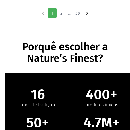
‹
›
1
2
…
39
Porquê escolher a
Nature’s Finest?
16
400+
anos de tradição
produtos únicos
50+
4.7M+