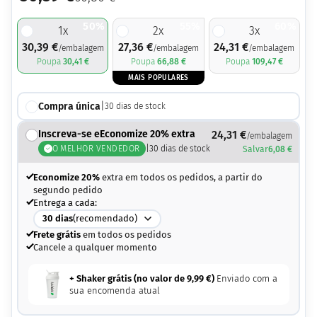
50%
55%
60%
1
x
2
x
3
x
30,39
€
27,36
€
24,31
€
/embalagem
/embalagem
/embalagem
Poupa
30,41
€
Poupa
66,88
€
Poupa
109,47
€
MAIS POPULARES
Compra única
|
30
dias de stock
Inscreva-se eEconomize 20% extra
24,31
€
/embalagem
O MELHOR VENDEDOR
|
30
dias de stock
Salvar
6,08
€
Economize 20%
extra em todos os pedidos, a partir do
segundo pedido
Entrega a cada:
30
dias
(recomendado)
Frete grátis
em todos os pedidos
Cancele a qualquer momento
+ Shaker grátis (no valor de
9,99
€
)
Enviado com a
sua encomenda atual