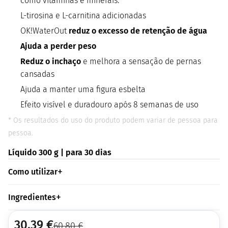
como vitaminas e minerais.
L-tirosina e L-carnitina adicionadas
OK!WaterOut
reduz o excesso de retenção de água
Ajuda a perder peso
Reduz o inchaço
e melhora a sensação de pernas
cansadas
Ajuda a manter uma figura esbelta
Efeito visível e duradouro após 8 semanas de uso
* Os resultados do uso do produto podem variar de pessoa para
pessoa.
Líquido 300 g | para 30 dias
Como utilizar
Ingredientes
30,39
€
60,80
€