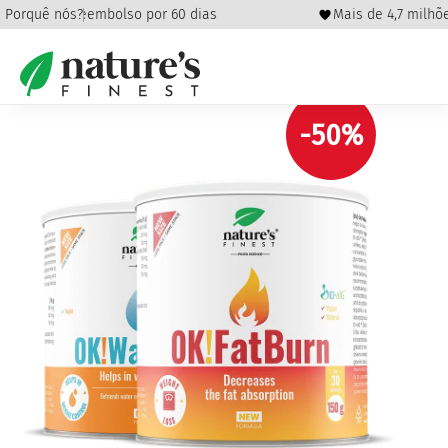
antia de reembolso por 60 dias
Porquê nós?
Mais de 4,7 milhões 
Início
/
Perda de peso
/
Detox e perda de peso
/ Extreme
Slim
-50%