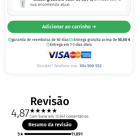
sua encomenda atual
Adicionar ao carrinho →
garantia de reembolso de 60 dias
Entrega gratuita acima de
50,00
€
Entrega em 1-3 dias úteis
Dúvidas? Telefone-nos:
304 500 552
Revisão
4,87
★
★
★
★
★
Com base em 13.041 comentários
Resumo da revisão
5★
11.891