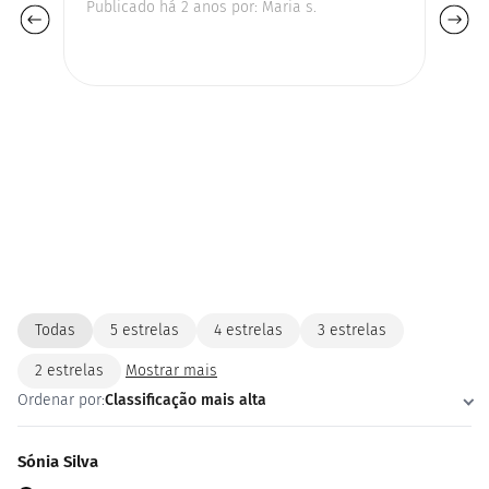
Publicado há 2 anos por: Maria s.
Pu
Ex
Todas
5 estrelas
4 estrelas
3 estrelas
2 estrelas
Mostrar mais
Ordenar por:
Classificação mais alta
Sónia Silva